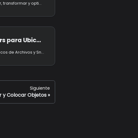
Aprende a personalizar, transformar y optimizar archivos en el Metaverso utilizando propiedades ajustables como controles de transformación, configuración de renderizado, física y personalización de medios.
n Estructurada de Objectos
Aprende a usar los Marcos de Archivos y Snap Colliders en el Metaverso para estructurar contenido multimedia, organizar obras de arte e interactuar con Agentes de IA.
Siguiente
r y Colocar Objetos