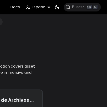
Docs
Español
Buscar
K
e
ection covers asset
te immersive and
ivos en el Metaverso