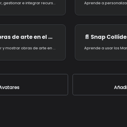
Aprende a subir, gestionar e integrar recursos multimedia como imágenes, videos, PDFs y modelos 3D en el Metaverso. Descubre cómo usar Arte de Dominio Público y objetos 3D de Sketchfab para mejorar tu entorno virtual.
s de arte en el Metaverso
📄️
Snap Colliders para Ubicació
Aprende a subir y mostrar obras de arte en el Metaverso. Crea galerías digitales, genera etiquetas compatibles con AR y personaliza marcos y medios. Perfecto para artistas digitales y creadores.
Avatares
Añadi