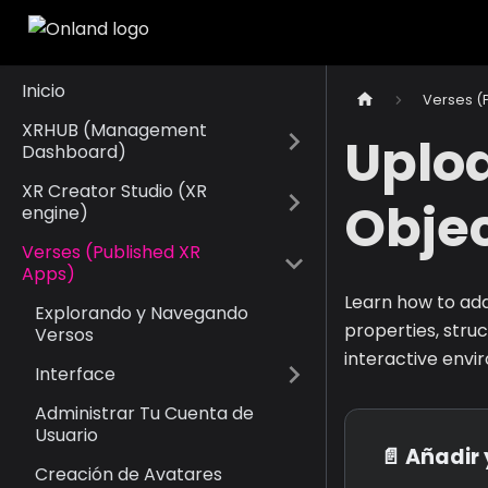
Inicio
Verses (
XRHUB (Management
Uplo
Dashboard)
XR Creator Studio (XR
Objec
engine)
Verses (Published XR
Apps)
Learn how to add
Explorando y Navegando
properties, str
Versos
interactive envi
Interface
Administrar Tu Cuenta de
Usuario
📄️
Añadir 
Creación de Avatares