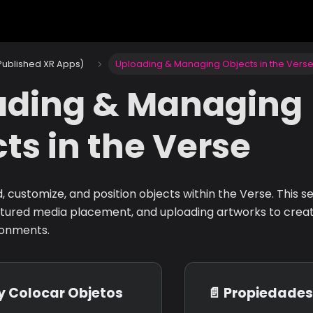
Published XR Apps)
Uploading & Managing Objects in the Vers
ading & Managing
ts in the Verse
, customize, and position objects within the Verse. This s
uctured media placement, and uploading artworks to crea
ronments.
y Colocar Objetos
📄️
Propiedades de Arch