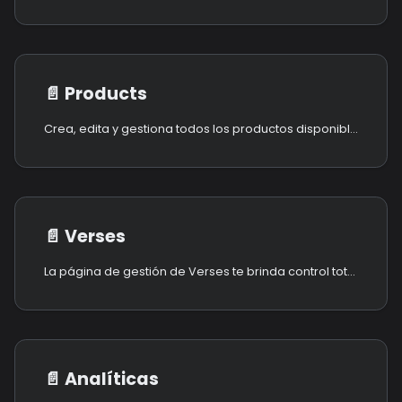
📄️
Products
Crea, edita y gestiona todos los productos disponibles para su compra en tu plataforma. Los productos definen lo que los usuarios pueden adquirir. Suscripciones recurrentes, compras únicas o elementos basados en activaciones.
📄️
Verses
La página de gestión de Verses te brinda control total sobre todos los verses publicados y no publicados en toda la plataforma.
📄️
Analíticas