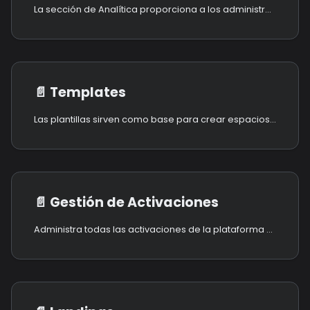
La sección de Analítica proporciona a los administradores información detallada sobre el rendimiento, el tráfico y la interacción de los usuarios en toda la plataforma.
📄️
Templates
Las plantillas sirven como base para crear espacios XR inmersivos, proporcionando entornos preconstruidos que pueden personalizarse, publicarse y sincronizarse en toda la plataforma.
📄️
Gestión de Activaciones
Administra todas las activaciones de la plataforma MaaS, incluyendo eventos, experiencias y entornos virtuales dentro del ecosistema Metaverse-as-a-Service.