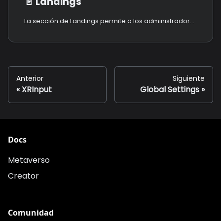
📄️
Landings
La sección de Landings permite a los administradores gestionar, subir y organizar páginas de aterrizaje personalizadas vinculadas a activaciones o eventos dentro de la plataforma.
Anterior
Siguiente
XRInput
Global Settings
Docs
Metaverso
Creator
Comunidad