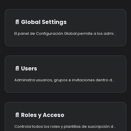
📄️
Global Settings
El panel de Configuración Global permite a los administradores configurar la identidad, la imagen de marca y los parámetros de publicación de la plataforma Onland.
📄️
Users
Administra usuarios, grupos e invitaciones dentro de la plataforma XRHUB. Esta área centraliza toda la administración a nivel de cuenta y te brinda control preciso sobre accesos, roles y suscripciones.
📄️
Roles y Acceso
Controla todos los roles y plantillas de suscripción de tu organización.